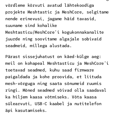
võrdleme kõrvuti avatud lähtekoodiga
projekte Meshtastic ja MeshCore, selgitame
nende erinevusi, jagame häid tavasid,
suuname sind kohalike
Meshtasticu/MeshCore’i kogukonnakanalite
juurde ning soovitame algajale sobivaid
seadmeid, millega alustada.
Pärast sissejuhatust on käed-külge aeg:
meil on kohapeal Meshtasticu ja MeshCore’i
toetavad seadmed, kuhu saad firmware
paigaldada ja kohe proovida, et liituda
mesh-võrguga ning saata sõnumeid ruumis
ringi. Mõned seadmed võivad olla saadaval
ka hiljem kaasa võtmiseks. Võta kaasa
sülearvuti, USB-C kaabel ja nutitelefon
äpi kasutamiseks.