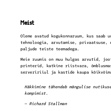
Meist
Oleme avatud kogukonnaruum, kus saab u
tehnoloogia, arvutamise, privaatsuse, 
paljude teiste teemadega.
Meie ruumis on muu hulgas arvutid, joo
printerid, katkine riistvara, õmblusma
serveririiul ja kastide kaupa kõikvõim
Häkkimine tähendab mängulise nutikus
kompimist.
— Richard Stallman