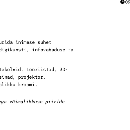
0
urida inimese suhet
digikunsti, infovabaduse ja
tekolvid, tööriistad, 3D-
sinad, projektor,
alikku kraami.
ega võimalikkuse piiride