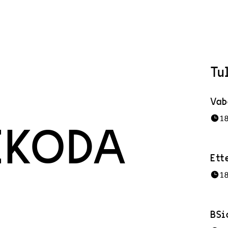
Tu
Vab
1
IKODA
Ett
1
BSi