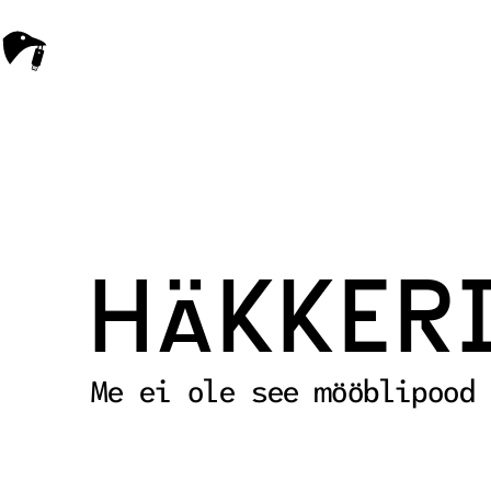
HÄKKER
Me ei ole see mööblipood