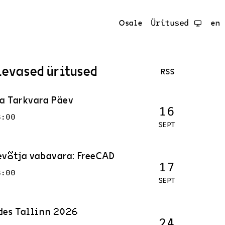
Osale
Üritused
en
levased üritused
RSS
a Tarkvara Päev
16
8:00
SEPT
evõtja vabavara: FreeCAD
17
8:00
SEPT
des Tallinn 2026
24